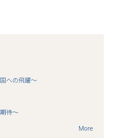
大国への飛躍～
を期待～
More