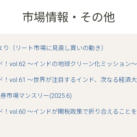
市場情報・その他
fraだより（リート市場に見直し買いの動き）
ド！vol.62 ～インドの地球クリーン化ミッション～
ンド！vol.61 ～世界が注目するインド、次なる経済
市場マンスリー(2025.6)
ド！vol.60 ～インドが関税政策で折り合えること