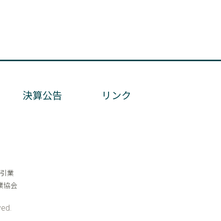
決算公告
リンク
引業
業協会
ved.