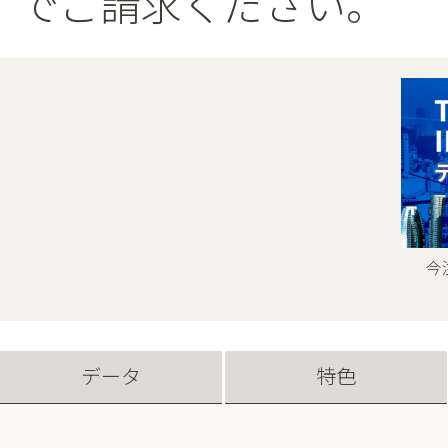
でご請求ください。
今
データ
特色