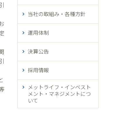
引
。
当社の取組み・各種方針
お
定
運用体制
関
決算公告
引
採用情報
と
メットライフ・インベスト
等
メント・マネジメントにつ
いて