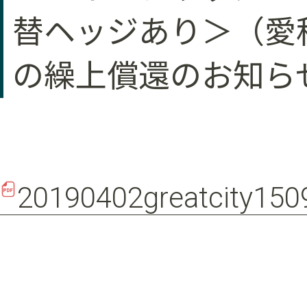
替ヘッジあり＞（愛称
の繰上償還のお知ら
20190402greatcity150